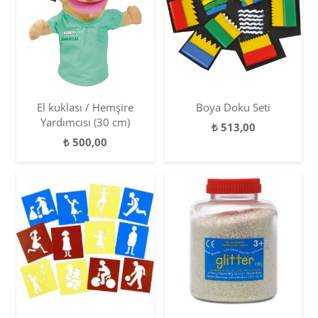
El kuklası / Hemşire
Boya Doku Seti
Yardımcısı (30 cm)
₺
513,00
₺
500,00