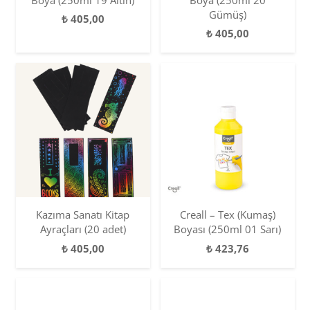
Gümüş)
₺
405,00
₺
405,00
Kazıma Sanatı Kitap
Creall – Tex (Kumaş)
Ayraçları (20 adet)
Boyası (250ml 01 Sarı)
₺
405,00
₺
423,76