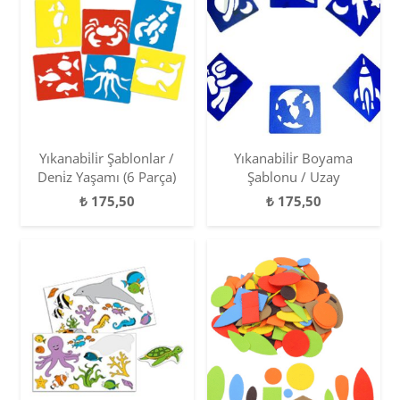
Yıkanabi̇li̇r Şablonlar /
Yıkanabi̇li̇r Boyama
Deni̇z Yaşamı (6 Parça)
Şablonu / Uzay
₺
175,50
₺
175,50