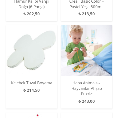
Hamur Kalıbı Vahşi
Creall Basic Color –
Doğa (6 Parça)
Pastel Yeşil 500ml.
₺
202,50
₺
213,50
Kelebek Tuval Boyama
Haba Animals –
Hayvanlar Ahşap
₺
214,50
Puzzle
₺
243,00