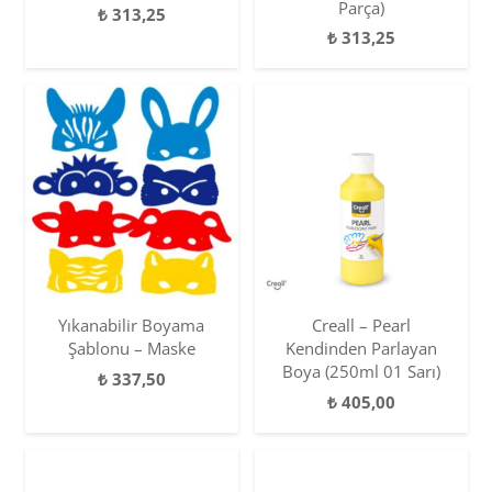
Parça)
₺
313,25
₺
313,25
Yıkanabilir Boyama
Creall – Pearl
Şablonu – Maske
Kendinden Parlayan
Boya (250ml 01 Sarı)
₺
337,50
₺
405,00