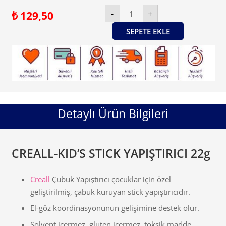
CREALL-
-
+
₺
129,50
KID'S
STICK
YAPIŞTIRICI
SEPETE EKLE
22g
adet
Detaylı Ürün Bilgileri
CREALL-KID’S STICK YAPIŞTIRICI 22g
Creall
Çubuk Yapıştırıcı çocuklar için özel
geliştirilmiş, çabuk kuruyan stick yapıştırıcıdır.
El-göz koordinasyonunun gelişimine destek olur.
Solvent içermez, gluten içermez, toksik madde