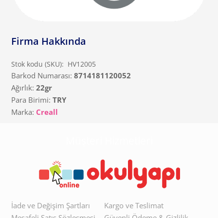
Firma Hakkında
Stok kodu (SKU):
HV12005
Barkod Numarası:
8714181120052
Ağırlık:
22gr
Para Birimi:
TRY
Marka:
Creall
Müşteri Hizmetleri
İade ve Değişim Şartları
Kargo ve Teslimat
Mesafeli Satış Sözleşmesi
Güvenli Ödeme & Gizlilik