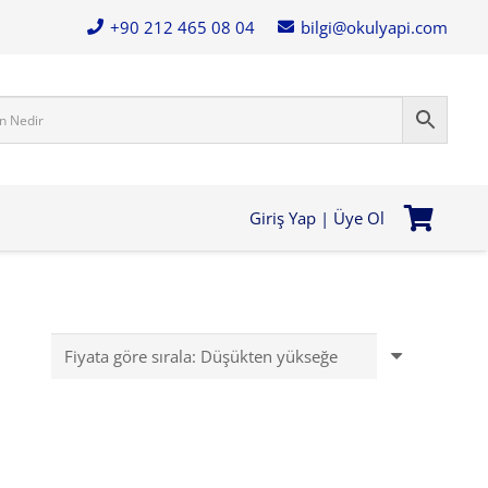
+90 212 465 08 04
bilgi@okulyapi.com
Giriş Yap | Üye Ol