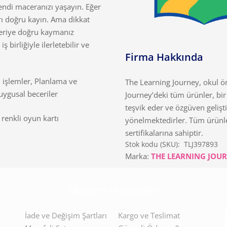
kendi maceranızı yaşayın. Eğer
rı doğru kayın. Ama dikkat
 geriye doğru kaymanız
 birliğiyle ilerletebilir ve
Firma Hakkında
 işlemler, Planlama ve
The Learning Journey, okul ö
uygusal beceriler
Journey’deki tüm ürünler, bir
teşvik eder ve özgüven gelişt
 renkli oyun kartı
yönelmektedirler. Tüm ürünle
sertifikalarına sahiptir.
Stok kodu (SKU):
TLJ397893
Marka:
THE LEARNING JOU
Müşteri Hizmetleri
İade ve Değişim Şartları
Kargo ve Teslimat