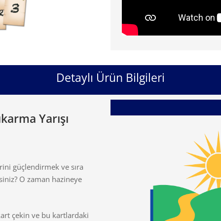
Detaylı Ürün Bilgileri
ıkarma Yarışı
ini güçlendirmek ve sıra
siniz? O zaman hazineye
kart çekin ve bu kartlardaki