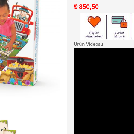
₺
850,50
Ürün Videosu