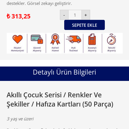
destekler. Görsel zekayı geliştirir.
Akıllı
-
+
₺
313,25
Çocuk
Serisi
/
SEPETE EKLE
Renkler
Ve
Şekiller
/
Hafıza
Kartları
(50
Parça)
adet
Detaylı Ürün Bilgileri
Akıllı Çocuk Serisi / Renkler Ve
Şekiller / Hafıza Kartları (50 Parça)
3 yaş ve üzeri