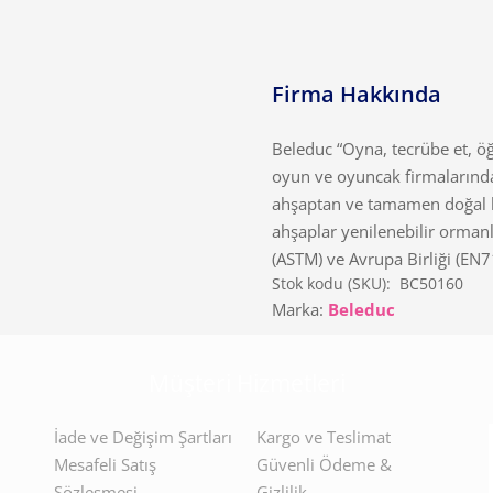
Firma Hakkında
Beleduc “Oyna, tecrübe et, öğ
oyun ve oyuncak firmalarında
ahşaptan ve tamamen doğal b
ahşaplar yenilenebilir orman
(ASTM) ve Avrupa Birliği (EN7
Stok kodu (SKU):
BC50160
Marka:
Beleduc
Müşteri Hizmetleri
İade ve Değişim Şartları
Kargo ve Teslimat
Mesafeli Satış
Güvenli Ödeme &
Sözleşmesi
Gizlilik