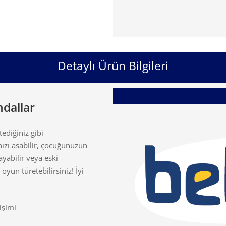
Detaylı Ürün Bilgileri
ndallar
tediğiniz gibi
nızı asabilir, çocuğunuzun
yabilir veya eski
yun türetebilirsiniz! İyi
işimi