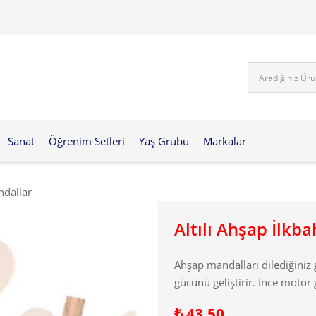
Sanat
Öğrenim Setleri
Yaş Grubu
Markalar
ndallar
Altılı Ahşap İlkb
Ahşap mandalları dilediğiniz g
gücünü geliştirir. İnce motor 
₺
43,50