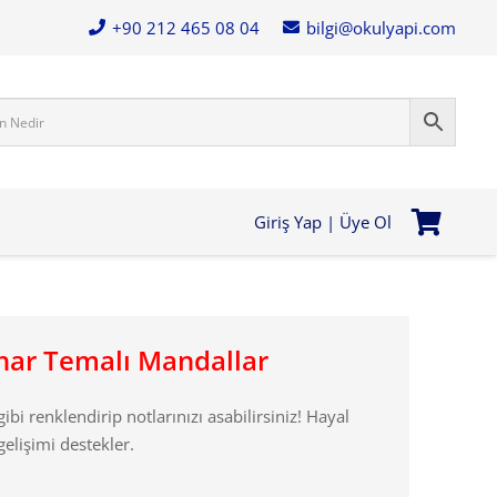
+90 212 465 08 04
bilgi@okulyapi.com
Giriş Yap | Üye Ol
ahar Temalı Mandallar
ibi renklendirip notlarınızı asabilirsiniz!
Hayal
gelişimi destekler.