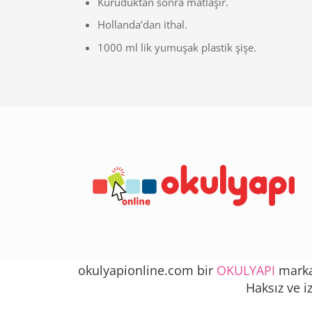
Kuruduktan sonra matlaşır.
Hollanda’dan ithal.
1000 ml lik yumuşak plastik şişe.
okulyapionline.com bir
OKULYAPI
markas
Haksız ve i