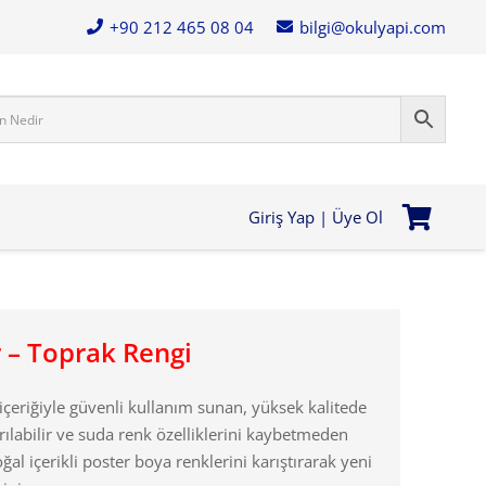
+90 212 465 08 04
bilgi@okulyapi.com
Giriş Yap | Üye Ol
r – Toprak Rengi
içeriğiyle güvenli kullanım sunan, yüksek kalitede
ırılabilir ve suda renk özelliklerini kaybetmeden
ğal içerikli poster boya renklerini karıştırarak yeni