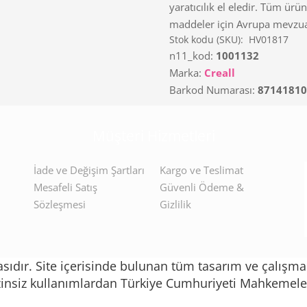
yaratıcılık el eledir. Tüm ürün
maddeler için Avrupa mevzua
Stok kodu (SKU):
HV01817
n11_kod:
1001132
Marka:
Creall
Barkod Numarası:
87141810
Müşteri Hizmetleri
İade ve Değişim Şartları
Kargo ve Teslimat
Mesafeli Satış
Güvenli Ödeme &
Sözleşmesi
Gizlilik
ıdır. Site içerisinde bulunan tüm tasarım ve çalışmalar
zinsiz kullanımlardan Türkiye Cumhuriyeti Mahkemeleri