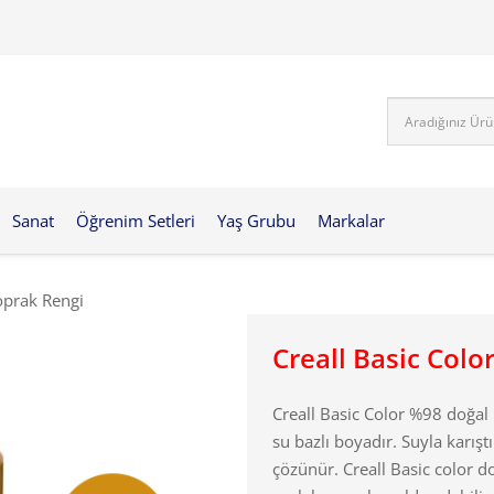
Sanat
Öğrenim Setleri
Yaş Grubu
Markalar
Toprak Rengi
Creall Basic Colo
Creall Basic Color %98 doğal 
su bazlı boyadır. Suyla karışt
çözünür. Creall Basic color do