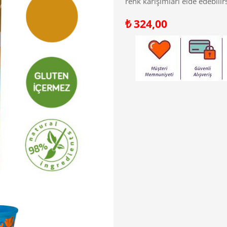
renk karışımları elde edebilirs
₺
324,00