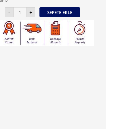
iniz.
Creall
-
+
SEPETE EKLE
Basic
Color
-
Toprak
Rengi
adet