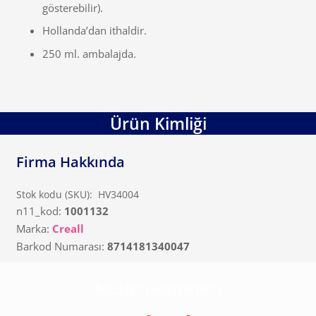
gösterebilir).
Hollanda’dan ithaldir.
250 ml. ambalajda.
Ürün Kimliği
Firma Hakkında
Stok kodu (SKU):
HV34004
n11_kod:
1001132
Marka:
Creall
Barkod Numarası:
8714181340047
Müşteri Hizmetleri