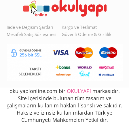
İade ve Değişim Şartları
Kargo ve Teslimat
Mesafeli Satış Sözleşmesi
Güvenli Ödeme & Gizlilik
okulyapionline.com bir
OKULYAPI
markasıdır.
Site içerisinde bulunan tüm tasarım ve
çalışmaların kullanım hakları lisanslı ve saklıdır.
Haksız ve izinsiz kullanımlardan Türkiye
Cumhuriyeti Mahkemeleri Yetkilidir.