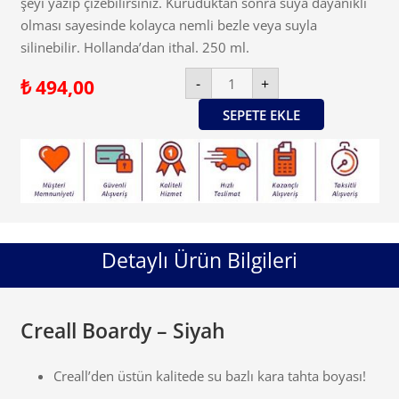
şeyi yazıp çizebilirsiniz. Kuruduktan sonra suya dayanıklı
olması sayesinde kolayca nemli bezle veya suyla
silinebilir. Hollanda’dan ithal. 250 ml.
Creall
-
+
₺
494,00
Boardy
-
Siyah
SEPETE EKLE
adet
Detaylı Ürün Bilgileri
Creall Boardy – Siyah
Creall’den üstün kalitede su bazlı kara tahta boyası!