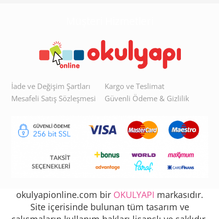
Müşteri Hizmetleri
İade ve Değişim Şartları
Kargo ve Teslimat
Mesafeli Satış Sözleşmesi
Güvenli Ödeme & Gizlilik
okulyapionline.com bir
OKULYAPI
markasıdır.
Site içerisinde bulunan tüm tasarım ve