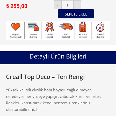
Creall
-
+
₺
255,00
Top
Deco
-
SEPETE EKLE
Ten
Rengi
adet
Detaylı Ürün Bilgileri
Creall Top Deco – Ten Rengi
Yüksek kaliteli akrilik hobi boyası. Yağlı olmayan
neredeyse her yüzeye yapışır, çabucak kurur ve örter.
Renkleri karıştırarak kendi benzersiz renklerinizi
oluşturabilirsiniz!