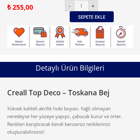
Creall
-
+
₺
255,00
Top
Deco
-
SEPETE EKLE
Toskana
Bej
adet
Detaylı Ürün Bilgileri
Creall Top Deco – Toskana Bej
Yüksek kaliteli akrilik hobi boyası. Yağlı olmayan
neredeyse her yüzeye yapışır, çabucak kurur ve örter.
Renkleri karıştırarak kendi benzersiz renklerinizi
oluşturabilirsiniz!