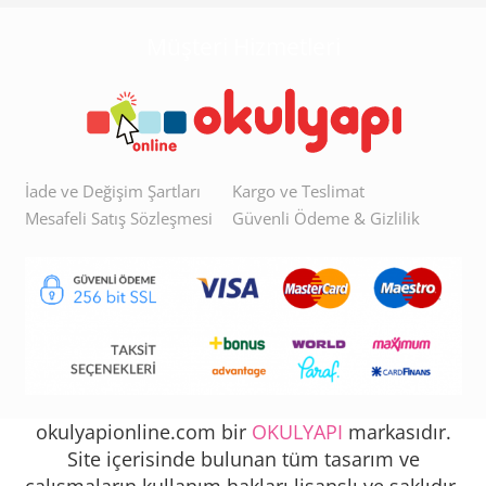
Müşteri Hizmetleri
İade ve Değişim Şartları
Kargo ve Teslimat
Mesafeli Satış Sözleşmesi
Güvenli Ödeme & Gizlilik
okulyapionline.com bir
OKULYAPI
markasıdır.
Site içerisinde bulunan tüm tasarım ve