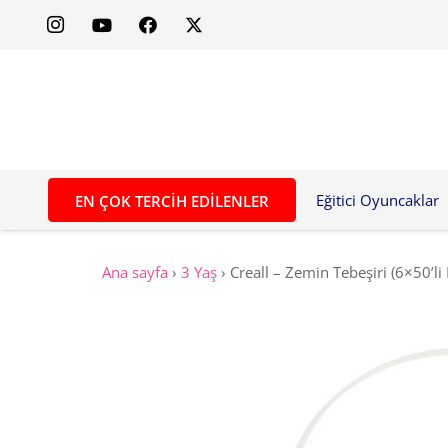
Eğitici Oyuncaklar
EN ÇOK TERCIH EDILENLER
Ana sayfa
›
3 Yaş
›
Creall – Zemin Tebeşiri (6×50’li