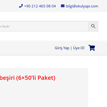
+90 212 465 08 04
bilgi@okulyapi.com
Giriş Yap | Üye Ol
eşiri (6×50’li Paket)