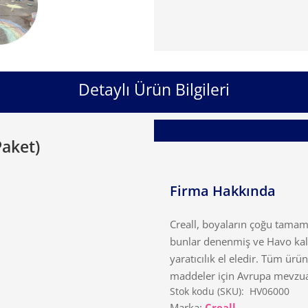
Detaylı Ürün Bilgileri
Paket)
Firma Hakkında
Creall, boyaların çoğu tama
bunlar denenmiş ve Havo kalit
yaratıcılık el eledir. Tüm ürün
maddeler için Avrupa mevzua
Stok kodu (SKU):
HV06000
Marka:
Creall