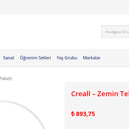
Sanat
Öğrenim Setleri
Yaş Grubu
Markalar
 Paket)
Creall – Zemin Teb
₺
893,75