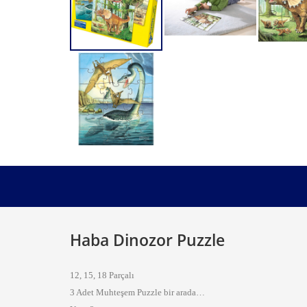
Haba Dinozor Puzzle
12, 15, 18 Parçalı
3 Adet Muhteşem Puzzle bir arada…