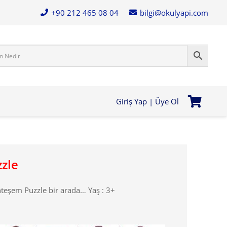
+90 212 465 08 04
bilgi@okulyapi.com
Giriş Yap | Üye Ol
zle
hteşem Puzzle bir arada… Yaş : 3+