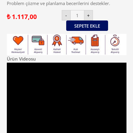
Problem çözme ve planlama becerilerini destekler.
Haba
-
+
₺
1.117,00
Karuba
The
Card
SEPETE EKLE
Game
–
Karuba
Adası
Kart
Oyunu
adet
Ürün Videosu