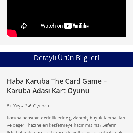
Detaylı Ürün Bilgileri
Haba Karuba The Card Game –
Karuba Adası Kart Oyunu
8+ Yaş – 2-6 Oyuncu
Karuba adasının derinliklerine gizlenmiş büyük tapınakları
ve değerli hazineleri keşfetmeye hazır mısınız? Seferin
lideri olarak maceracılarınız için yolları ustaca planlamalı,