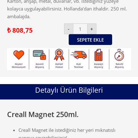
Karton, ahşap, metal, duvarlar, vb. istediğiniz yüzeye
kolayca uygulayabilirsiniz. Hollanda’dan ithaldir. 250 ml.
ambalajda.
Creall
-
+
₺
808,75
Magnet
250ml.
adet
SEPETE EKLE
Detaylı Ürün Bilgileri
Creall Magnet 250ml.
Creall Magnet ile istediğiniz her yeri mıknatıslı
panoya çevirebilirsiniz!