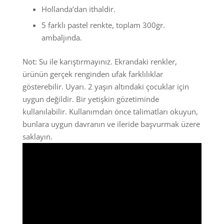
Hollanda’dan ithaldir.
5 farklı pastel renkte, toplam 300gr.
ambaljında.
Not: Su ile karıştırmayınız. Ekrandaki renkler,
ürünün gerçek renginden ufak farklılıklar
gösterebilir. Uyarı. 2 yaşın altındaki çocuklar için
uygun değildir. Bir yetişkin gözetiminde
kullanılabilir. Kullanımdan önce talimatları okuyun,
bunlara uygun davranın ve ileride başvurmak üzere
saklayın.