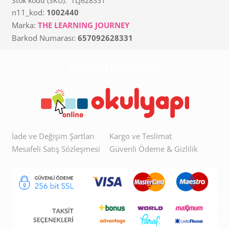
Stok kodu (SKU):
TLJ628331
n11_kod:
1002440
Marka:
THE LEARNING JOURNEY
Barkod Numarası:
657092628331
Müşteri Hizmetleri
İade ve Değişim Şartları
Kargo ve Teslimat
Mesafeli Satış Sözleşmesi
Güvenli Ödeme & Gizlilik