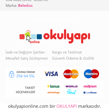
Marka:
Beleduc
Müşteri Hizmetleri
İade ve Değişim Şartları
Kargo ve Teslimat
Mesafeli Satış Sözleşmesi
Güvenli Ödeme & Gizlilik
okulyapionline.com bir
OKULYAPI
markasıdır.