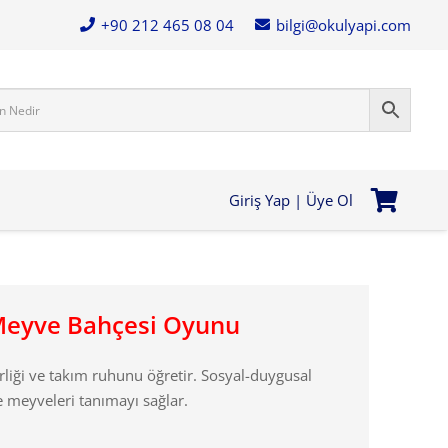
+90 212 465 08 04
bilgi@okulyapi.com
Giriş Yap | Üye Ol
Meyve Bahçesi Oyunu
irliği ve takım ruhunu öğretir. Sosyal-duygusal
e meyveleri tanımayı sağlar.