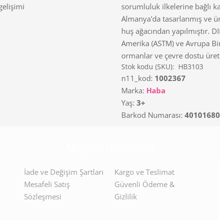
gelişimi
sorumluluk ilkelerine bağlı 
Almanya'da tasarlanmış ve üre
huş ağacından yapılmıştır. DI
Amerika (ASTM) ve Avrupa Birl
ormanlar ve çevre dostu üreti
Stok kodu (SKU):
HB3103
n11_kod:
1002367
Marka:
Haba
Yaş:
3+
Barkod Numarası:
40101680
Müşteri Hizmetleri
İade ve Değişim Şartları
Kargo ve Teslimat
Mesafeli Satış
Güvenli Ödeme &
Sözleşmesi
Gizlilik