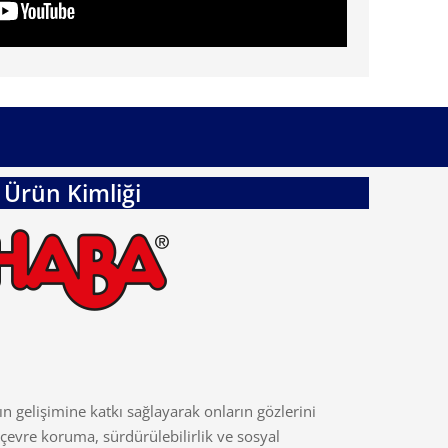
Ürün Kimliği
 gelişimine katkı sağlayarak onların gözlerini
evre koruma, sürdürülebilirlik ve sosyal