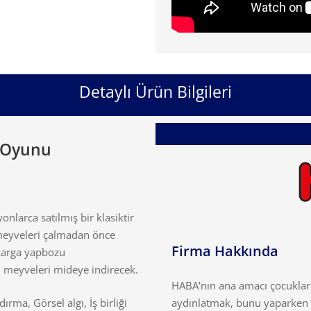
Detaylı Ürün Bilgileri
 Oyunu
larca satılmış bir klasiktir
 meyveleri çalmadan önce
Firma Hakkında
 karga yapbozu
 meyveleri mideye indirecek.
HABA'nın ana amacı çocukların
ma, Görsel algı, İş birliği
aydınlatmak, bunu yaparken ç