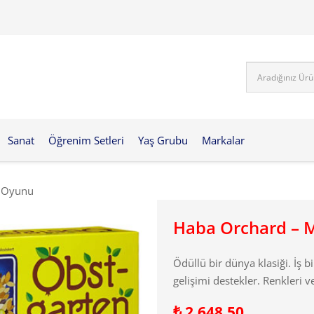
Sanat
Öğrenim Setleri
Yaş Grubu
Markalar
i Oyunu
Haba Orchard – 
Ödüllü bir dünya klasiği. İş b
gelişimi destekler. Renkleri v
₺
2.648,50