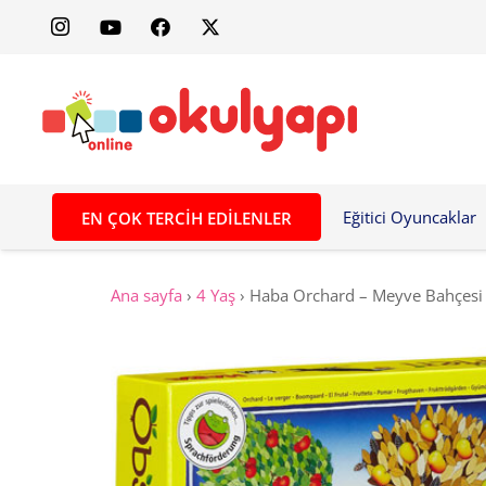
Eğitici Oyuncaklar
EN ÇOK TERCIH EDILENLER
Ana sayfa
›
4 Yaş
›
Haba Orchard – Meyve Bahçes