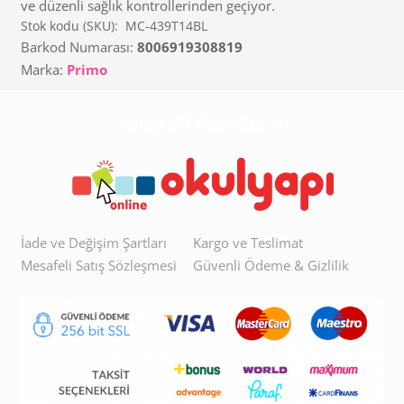
ve düzenli sağlık kontrollerinden geçiyor.
Stok kodu (SKU):
MC-439T14BL
Barkod Numarası:
8006919308819
Marka:
Primo
Müşteri Hizmetleri
İade ve Değişim Şartları
Kargo ve Teslimat
Mesafeli Satış Sözleşmesi
Güvenli Ödeme & Gizlilik