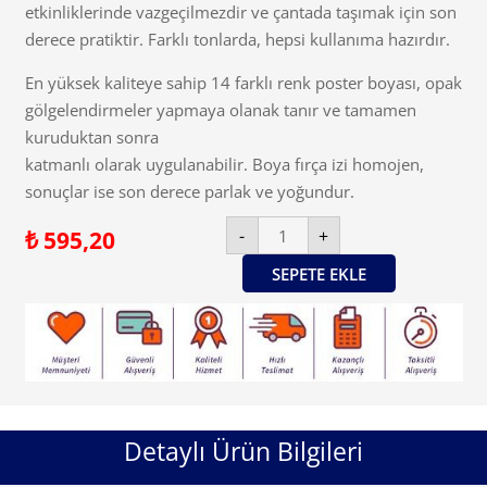
etkinliklerinde vazgeçilmezdir ve çantada taşımak için son
derece pratiktir. Farklı tonlarda, hepsi kullanıma hazırdır.
En yüksek kaliteye sahip 14 farklı renk poster boyası, opak
gölgelendirmeler yapmaya olanak tanır ve tamamen
kuruduktan sonra
katmanlı olarak uygulanabilir. Boya fırça izi homojen,
sonuçlar ise son derece parlak ve yoğundur.
Primo
-
+
₺
595,20
14
Renk
Fırçalı
SEPETE EKLE
Tempera
Boya
Seti̇
(14x4,5
ml)
adet
Detaylı Ürün Bilgileri