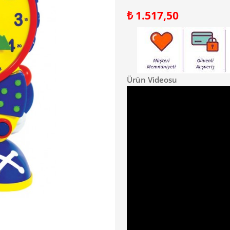
₺
1.517,50
Ürün Videosu