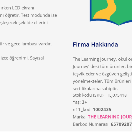
nırken LCD ekranı
nı öğretir. Test modunda ise
leşecek şekilde ellerini
Firma Hakkında
ir ve gece lambası vardır.
lizce öğrenimi, Sayısal
The Learning Journey, okul ö
Journey’ deki tüm ürünler, bi
teşvik eder ve özgüven gelişt
yönelmekteler. Tüm ürünleri 
sertifikalarına sahiptir.
Stok kodu (SKU):
TLJ075418
Yaş:
3+
n11_kod:
1002435
Marka:
THE LEARNING JOU
Barkod Numarası:
65709207