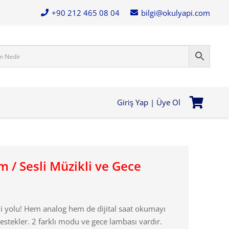
+90 212 465 08 04
bilgi@okulyapi.com
Giriş Yap | Üye Ol
 / Sesli Müzikli ve Gece
i yolu! Hem analog hem de dijital saat okumayı
destekler. 2 farklı modu ve gece lambası vardır.