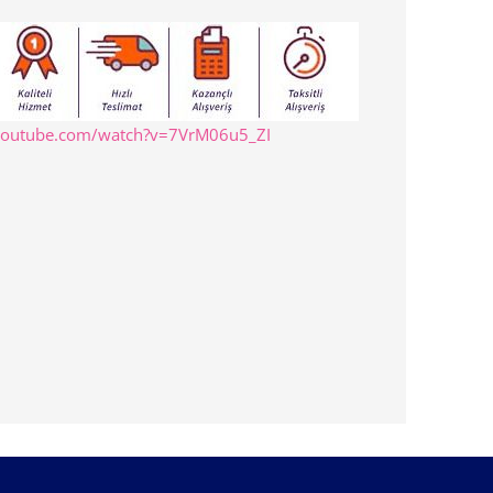
youtube.com/watch?v=7VrM06u5_ZI