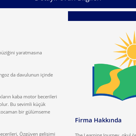
müziğini yaratmasına
yangoz da davulunun içinde
kların kaba motor becerileri
olur. Bu sevimli küçük
 kocaman bir gülümseme
Firma Hakkında
ecerileri, Özgüven gelişimi
The Learning Journey, okul ö