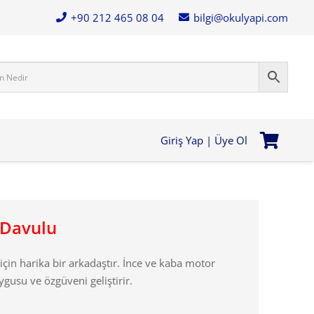
+90 212 465 08 04
bilgi@okulyapi.com
Giriş Yap | Üye Ol
 Davulu
çin harika bir arkadaştır. İnce ve kaba motor
ygusu ve özgüveni geliştirir.