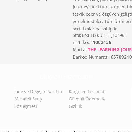
Journey’ deki tüm ürünler, bi
teşvik eder ve özgüven gelişt
yönelmekteler. Tüm ürünleri 
sertifikalarına sahiptir.
Stok kodu (SKU):
TLJ104965
n11_kod:
1002436
Marka:
THE LEARNING JOU
Barkod Numarası:
65709210
Müşteri Hizmetleri
İade ve Değişim Şartları
Kargo ve Teslimat
Mesafeli Satış
Güvenli Ödeme &
Sözleşmesi
Gizlilik