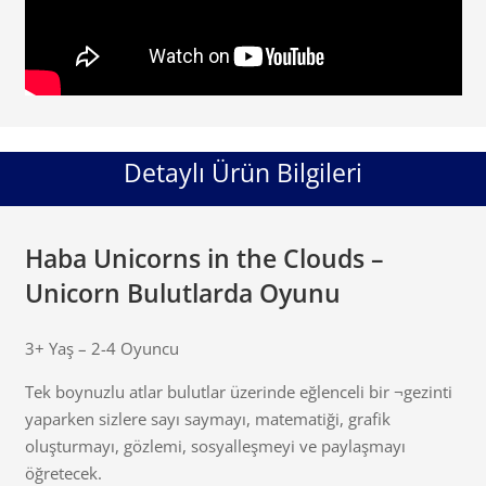
Detaylı Ürün Bilgileri
Haba Unicorns in the Clouds –
Unicorn Bulutlarda Oyunu
3+ Yaş – 2-4 Oyuncu
Tek boynuzlu atlar bulutlar üzerinde eğlenceli bir ¬gezinti
yaparken sizlere sayı saymayı, matematiği, grafik
oluşturmayı, gözlemi, sosyalleşmeyi ve paylaşmayı
öğretecek.