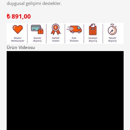
duygusal gelişimi destekler.
₺
891,00
Ürün Videosu