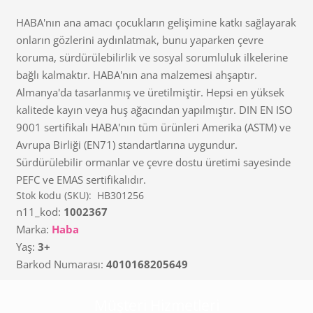
HABA'nın ana amacı çocukların gelişimine katkı sağlayarak
onların gözlerini aydınlatmak, bunu yaparken çevre
koruma, sürdürülebilirlik ve sosyal sorumluluk ilkelerine
bağlı kalmaktır. HABA'nın ana malzemesi ahşaptır.
Almanya'da tasarlanmış ve üretilmiştir. Hepsi en yüksek
kalitede kayın veya huş ağacından yapılmıştır. DIN EN ISO
9001 sertifikalı HABA'nın tüm ürünleri Amerika (ASTM) ve
Avrupa Birliği (EN71) standartlarına uygundur.
Sürdürülebilir ormanlar ve çevre dostu üretimi sayesinde
PEFC ve EMAS sertifikalıdır.
Stok kodu (SKU):
HB301256
n11_kod:
1002367
Marka:
Haba
Yaş:
3+
Barkod Numarası:
4010168205649
Müşteri Hizmetleri