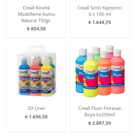
Creall Kinetik
Creall Simli Yapıştırıcı
Modelleme Kumu
6 x 100 ml
Natural 750gr.
₺
1.649,75
₺
854,50
3D Liner
Creall Fluor Floresan
Boya 6x250ml
₺
1.656,50
₺
2.887,50