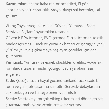
Kazanımlar:
İnce ve kaba motor becerileri, El-göz
koordinasyonu, Yaratıcılık, Sosyal-duygusal beceriler, Dil
gelişimi
Viking Toys, İsveç kalitesi ile “Güvenli, Yumuşak, Sade,
Sessiz ve Sağlam” oyuncaklar tasarlar.
Güvenli:
BPA içermez, PVC içermez, Fitalat içermez, toksik
madde içermez. Esnek ve yuvarlak hatları ve içeriğiyle yeni
yürümeye ve diş çıkarmaya başlayan çocuklar için dahi
güvenlidir.
Yumuşak:
Yumuşak ve esnek plastikten üretilip, yuvarlak
formlarda tasarlanmıştır; çocuğunuzun yaralanmasını
engeller.
Sade:
Çocuğunuzun hayal gücünü canlandıracak sade bir
form ve yalın bir tasarıma sahiptir. Gereksiz detaylardan
çok fonksiyon ve kaliteye önem verilmiştir.
Sessiz:
Sessiz ve yumuşak Viking tekerlekleri dönerken ses
çıkarmaz, mobilya ve zeminlere zarar vermez