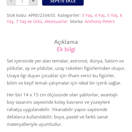
-
+
SEPETE EKLE
Boyama
Şablonu
/
Uzay
Stok kodu:
APRE/2334/SS
Kategoriler:
3 Yaş
,
4 Yaş
,
5 Yaş
,
6
adet
Yaş
,
7 Yaş ve Üstü
,
Aksesuarlar
Marka:
Anthony Peters
Açıklama
Ek bilgi
Set içerisinde yer alan temalar; astronot, dünya, Satürn ve
yıldızlar, ay ve yıldızlar, uzay roketleri figürlerinden oluşur.
Uzaya ilgi duyan çocuklar için ilham verici bu figürler,
bilim ve keşif temalı çalışmalar için ideal bir içerik sağlar.
Her biri 14 x 15 cm ölçüsünde olan şablonlar, avantajlı
boy tasarımı sayesinde kolay kavranır ve yüzeylere
rahatça uygulanabilir. Yıkanabilir yapısı sayesinde
defalarca kullanılabilir; boya, pastel ve farklı sanat
materyalleriyle uyumludur.