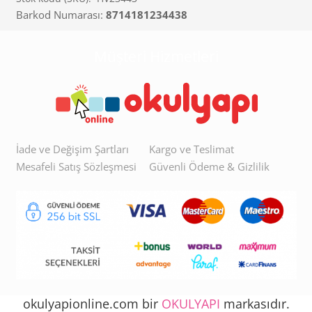
Barkod Numarası:
8714181234438
Müşteri Hizmetleri
İade ve Değişim Şartları
Kargo ve Teslimat
Mesafeli Satış Sözleşmesi
Güvenli Ödeme & Gizlilik
okulyapionline.com bir
OKULYAPI
markasıdır.