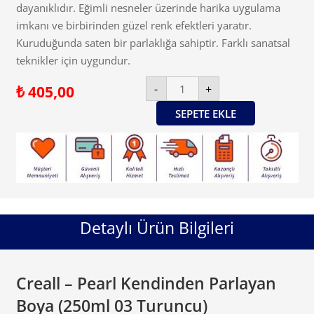
dayanıklıdır. Eğimli nesneler üzerinde harika uygulama
imkanı ve birbirinden güzel renk efektleri yaratır.
Kuruduğunda saten bir parlaklığa sahiptir. Farklı sanatsal
teknikler için uygundur.
Creall
-
+
₺
405,00
-
Pearl
Kendinden
SEPETE EKLE
Parlayan
Boya
(250ml
03
Turuncu)
adet
Detaylı Ürün Bilgileri
Creall – Pearl Kendinden Parlayan
Boya (250ml 03 Turuncu)