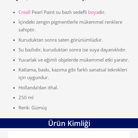
Creall
Pearl Paint su bazlı sedefli
boya
dır.
İçindeki zengin pigmentlerle mükemmel renklere
sahiptir.
Kuruduktan sonra saten görünümlüdür.
Su bazlıdır, kuruduktan sonra ise suya dayanıklıdır.
Yuvarlak ve eğimli objelerde mükemmel etki yaratır.
Katlama, baskı, kazıma gibi farklı sanatsal teknikleri
için uygundur.
Hollanda’dan ithal.
250 ml
Renk: Gümüş
Ürün Kimliği