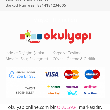
Barkod Numarası:
8714181234605
Müşteri Hizmetleri
İade ve Değişim Şartları
Kargo ve Teslimat
Mesafeli Satış Sözleşmesi
Güvenli Ödeme & Gizlilik
okulyapionline.com bir
OKULYAPI
markasıdır.