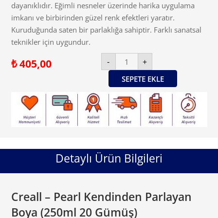
dayanıklıdır. Eğimli nesneler üzerinde harika uygulama
imkanı ve birbirinden güzel renk efektleri yaratır.
Kuruduğunda saten bir parlaklığa sahiptir. Farklı sanatsal
teknikler için uygundur.
Creall
-
+
₺
405,00
-
Pearl
Kendinden
SEPETE EKLE
Parlayan
Boya
(250ml
20
Gümüş)
adet
Detaylı Ürün Bilgileri
Creall – Pearl Kendinden Parlayan
Boya (250ml 20 Gümüş)