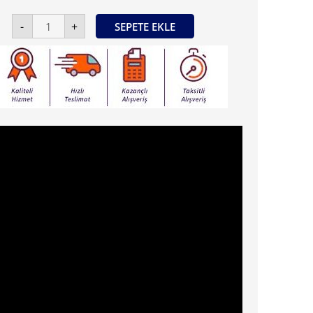
Creall
-
+
SEPETE EKLE
-
Tex
(Kumaş)
Boyası
(250ml
20
Gümüş)
adet