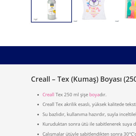
Creall – Tex (Kumaş) Boyası (2
Creall
Tex 250 ml şişe
boya
dır.
Creall Tex akrilik esaslı, yüksek kalitede tekst
Su bazlıdır, kullanıma hazırdır, suyla inceltileb
Kuruduktan sonra ütü ile sabitlenerek suya da
Çalışmalar ütüyle sabitlendikten sonra 30°C