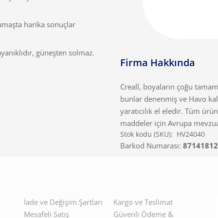
kumaşta harika sonuçlar
ayanıklıdır, güneşten solmaz.
Firma Hakkında
Creall, boyaların çoğu tama
bunlar denenmiş ve Havo kalit
yaratıcılık el eledir. Tüm ürün
maddeler için Avrupa mevzua
Stok kodu (SKU):
HV24040
Barkod Numarası:
87141812
Müşteri Hizmetleri
İade ve Değişim Şartları
Kargo ve Teslimat
Mesafeli Satış
Güvenli Ödeme &