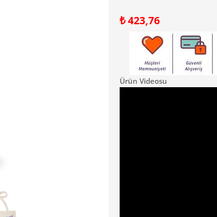
₺
423,76
Ürün Videosu