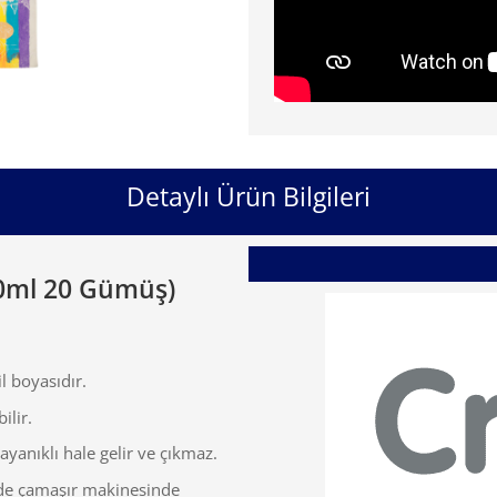
Detaylı Ürün Bilgileri
50ml 20 Gümüş)
il boyasıdır.
ilir.
yanıklı hale gelir ve çıkmaz.
’de çamaşır makinesinde