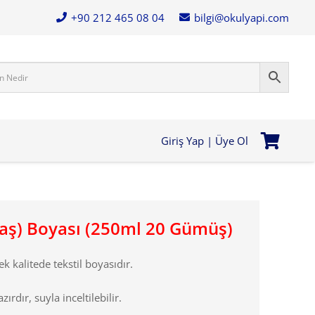
+90 212 465 08 04
bilgi@okulyapi.com
Giriş Yap | Üye Ol
maş) Boyası (250ml 20 Gümüş)
ek kalitede tekstil boyasıdır.
ırdır, suyla inceltilebilir.