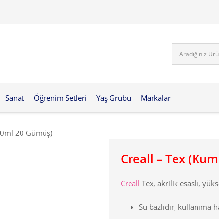
Sanat
Öğrenim Setleri
Yaş Grubu
Markalar
250ml 20 Gümüş)
Creall – Tex (Ku
Creall
Tex, akrilik esaslı, yüks
Su bazlıdır, kullanıma haz